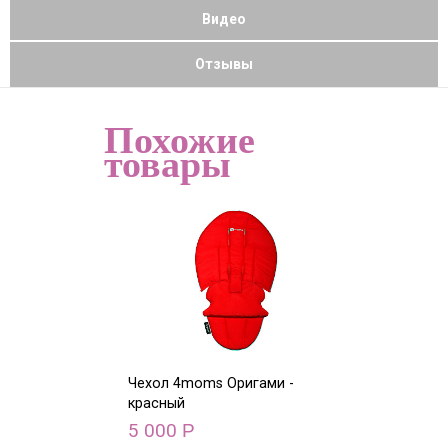
Видео
Отзывы
Похожие
товары
Чехол 4moms Оригами -
Чехол 4moms О
красный
голубой
5 000
5 000
Р
Р