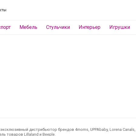
кты
спорт
Мебель
Стульчики
Интерьер
Игрушки
ксклюзивный дистрибьютор брендов 4moms, UPPAbaby, Lorena Canals, Ted
ль товаров Lillaland и Beeple.