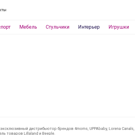
кты
спорт
Мебель
Стульчики
Интерьер
Игрушки
ксклюзивный дистрибьютор брендов 4moms, UPPAbaby, Lorena Canals, Ted
ль товаров Lillaland и Beeple.