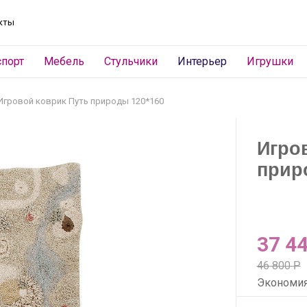
кты
спорт
Мебель
Стульчики
Интерьер
Игрушки
Игровой коврик Путь природы 120*160
Игро
прир
37 4
46 800
Р
Экономи