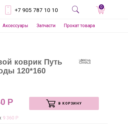
0
+7 905 787 10 10
Аксессуары
Запчасти
Прокат товара
вой коврик Путь
оды 120*160
40
Р
В КОРЗИНУ
я:
9 360
Р