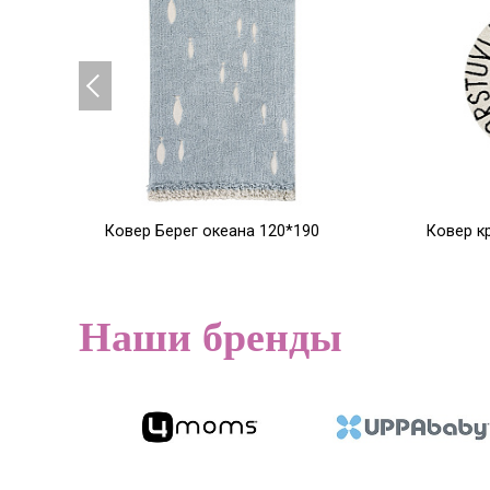
Ковер Берег океана 120*190
Ковер к
ABC (бе
21 424
22 80
Р
26 779
Р
Наши бренды