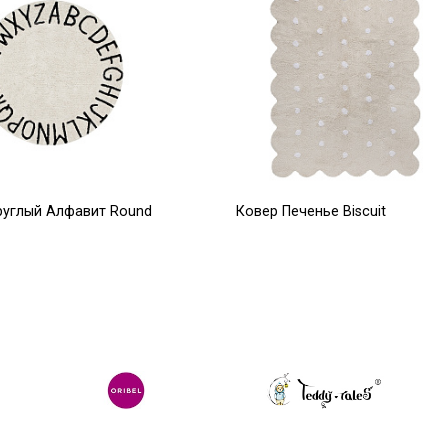
руглый Алфавит Round
Ковер Печенье Biscuit
жевый) 150D
(бежевый) 120*160
0
16 479
Р
Р
28 500
Р
20 598