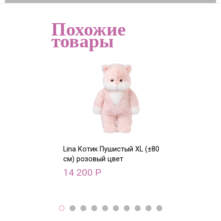
Похожие
товары
Lina Котик Пушистый XL (±80
Lina Олень с 
см) розовый цвет
XS (±15 см)
14 200
9 500
Р
Р