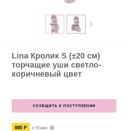
Lina Кролик S (±20 см)
торчащие уши светло-
коричневый цвет
СООБЩИТЬ О ПОСТУПЛЕНИИ
885
Р
х 10 мес