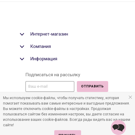
Интернет-магазин
Компания
Информация
Подписаться на рассылку
ОТПРАВИТЬ
Мы используем cookie-файлы, чтобы получать статистику, которая
Мы в социальных медиа:
помогает показывать вам самые интересные и выгодные предложения.
Вы можете отключить cookie-файлы в настройках. Продолжая
пользоваться сайтом без изменения настроек, вы даете согласие на
использование ваших cookie-файлов. Всегда рады видеть вас на нашем
сайте!
©2011-2026 Все права защищены. Интернет-магазин
детских товаров www.infania.ru.