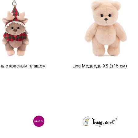
ень с красным плащом
Lina Медведь XS (±15 см)
см)
молочный цвет
7 650
Р
Р