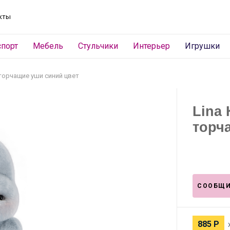
кты
спорт
Мебель
Стульчики
Интерьер
Игрушки
 торчащие уши синий цвет
Lina 
торч
СООБЩИ
885
Р