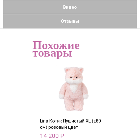
Видео
Отзывы
Похожие
товары
Lina Котик Пушистый XL (±80
Lina Олень с 
см) розовый цвет
XS (±15 см)
14 200
9 500
Р
Р